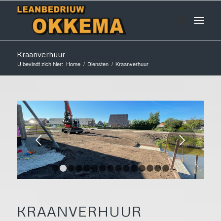
Kraanverhuur
U bevindt zich hier:
Home
/
Diensten
/
Kraanverhuur
Volgende
1
2
3
4
5
6
7
8
9
10
11
12
13
14
1
KRAANVERHUUR