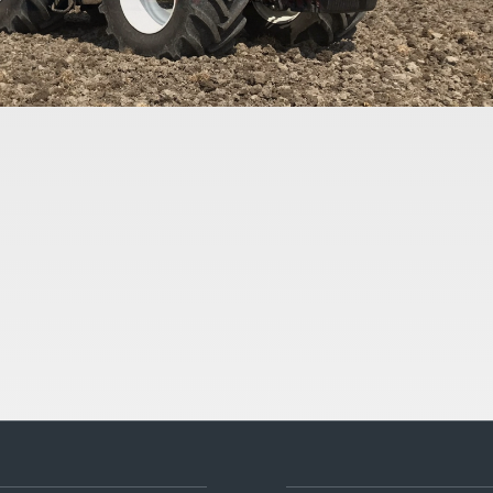
 ploegen, zaaibedbereiden met roterkopeg (3 of 6 meter) en inzaaien
ver doser- en kilverbakken (tot 7 meter) voledig lasergestuurd.