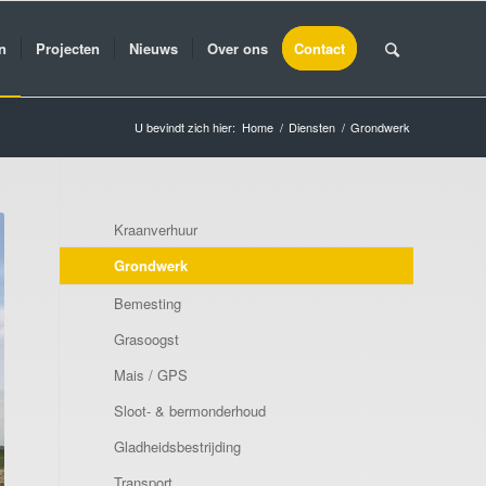
n
Projecten
Nieuws
Over ons
Contact
U bevindt zich hier:
Home
/
Diensten
/
Grondwerk
Kraanverhuur
Grondwerk
Bemesting
Grasoogst
Mais / GPS
Sloot- & bermonderhoud
Gladheidsbestrijding
Transport