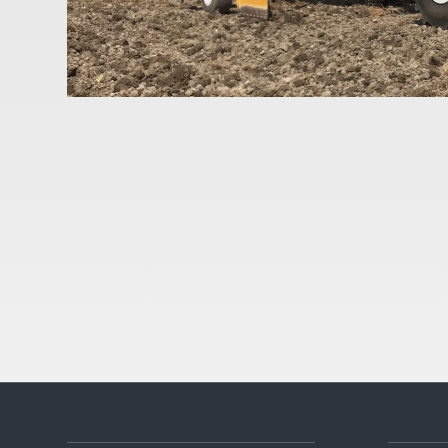
Bij ons kunt u terecht voor het voorfrezen, overtopfrezen,
met volveldsmachine. Voor het egaliseren beschikken wij o
Frezen en inzaaien in één werkgang is ook mogelijk!